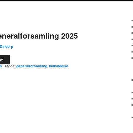
generalforsamling 2025
 Dindorp
ad
en
|
Tagget
generalforsamling
,
indkaldelse