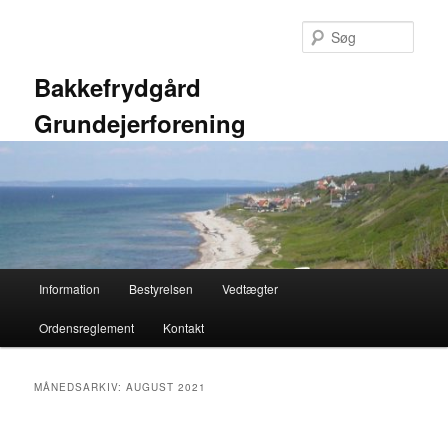
Fortsæt
Fortsæt
til
til
Søg
primært
sekundært
indhold
indhold
Bakkefrydgård
Grundejerforening
Hovedmenu
Information
Bestyrelsen
Vedtægter
Ordensreglement
Kontakt
MÅNEDSARKIV:
AUGUST 2021