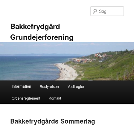
Fortsæt
til
Søg
primært
indhold
Bakkefrydgård
Grundejerforening
Hovedmenu
Information
Bestyrelsen
Vedtægter
Ordensreglement
Kontakt
Bakkefrydgårds Sommerlag