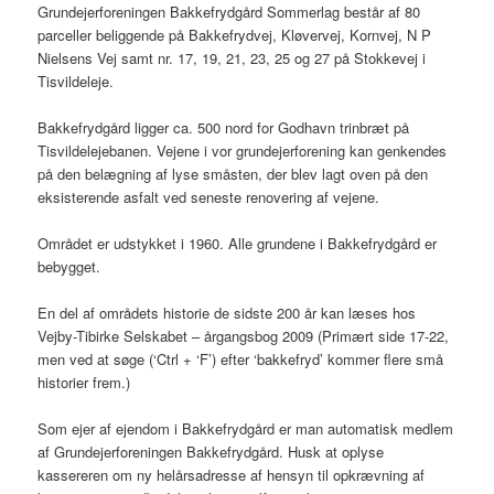
Grundejerforeningen Bakkefrydgård Sommerlag består af 80
parceller beliggende på Bakkefrydvej, Kløvervej, Kornvej, N P
Nielsens Vej samt nr. 17, 19, 21, 23, 25 og 27 på Stokkevej i
Tisvildeleje.
Bakkefrydgård ligger ca. 500 nord for Godhavn trinbræt på
Tisvildelejebanen. Vejene i vor grundejerforening kan genkendes
på den belægning af lyse småsten, der blev lagt oven på den
eksisterende asfalt ved seneste renovering af vejene.
Området er udstykket i 1960. Alle grundene i Bakkefrydgård er
bebygget.
En del af områdets historie de sidste 200 år kan læses hos
Vejby-Tibirke Selskabet – årgangsbog 2009 (Primært side 17-22,
men ved at søge (‘Ctrl + ‘F’) efter ‘bakkefryd’ kommer flere små
historier frem.)
Som ejer af ejendom i Bakkefrydgård er man automatisk medlem
af Grundejerforeningen Bakkefrydgård. Husk at oplyse
kassereren om ny helårsadresse af hensyn til opkrævning af