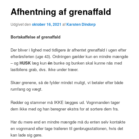
Afhentning af grenaffald
Udgivet den
oktober 16, 2021
af
Karsten Dindorp
Bortskaffelse af grenaffald
Der bliver i lighed med tidligere år afhentet grenaffald i ugen efter
efterårsferien (uge 43). Ordningen gælder kun en mindre mængde
– og
HUSK
læg kun
én
bunke og bunken skal kunne nås med
lastbilens grab, dvs. ikke under træer.
Skær grenene, så de fylder mindst muligt, vi betaler efter både
rumfang og vægt.
Rødder og stammer må IKKE lægges ud. Vognmanden tager
dem ikke med og han beregner ekstra for at sortere dem fra.
Har du mere end en mindre mængde må du enten selv kontakte
en vognmand eller tage traileren til genbrugsstationen, hvis det
kan lade sig gøre.