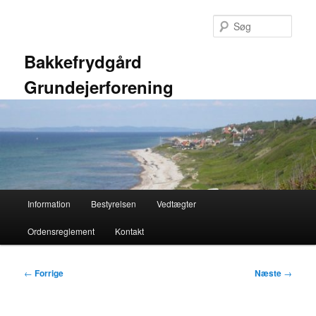
Fortsæt
til
Søg
primært
indhold
Bakkefrydgård
Grundejerforening
Hovedmenu
Information
Bestyrelsen
Vedtægter
Ordensreglement
Kontakt
Indlægsnavigation
←
Forrige
Næste
→