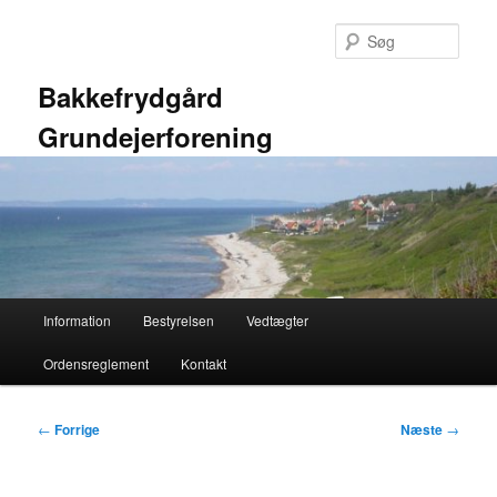
Fortsæt
til
Søg
primært
indhold
Bakkefrydgård
Grundejerforening
Hovedmenu
Information
Bestyrelsen
Vedtægter
Ordensreglement
Kontakt
Indlægsnavigation
←
Forrige
Næste
→